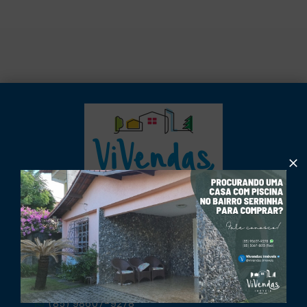
ViVendas Imóveis
CNPJ
-
31.195.959/0001-53
Avenida Oliveira Paiva, 1500 - Sala 206, Cidade
dos Funcionários - Fortaleza/CE, 60822-130
(85) 98607-9278