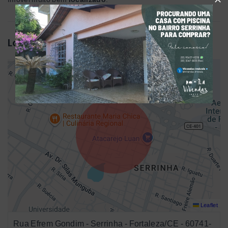
Localização
Leaflet
Rua Efrem Gondim - Serrinha - Fortaleza/CE
- 60741-