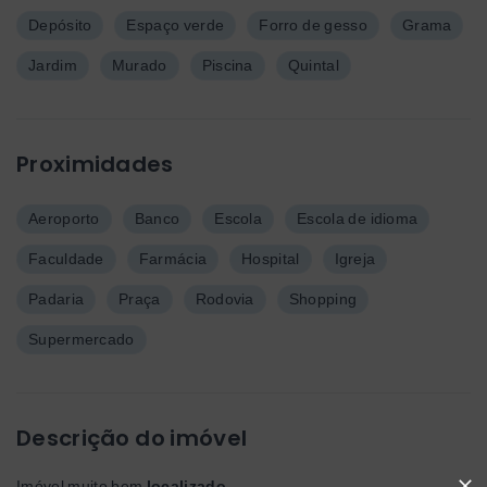
Depósito
Espaço verde
Forro de gesso
Grama
Jardim
Murado
Piscina
Quintal
Proximidades
Aeroporto
Banco
Escola
Escola de idioma
Faculdade
Farmácia
Hospital
Igreja
Padaria
Praça
Rodovia
Shopping
Supermercado
Descrição do imóvel
Imóvel muito bem
localizado
.