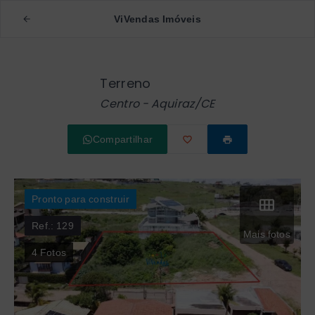
ViVendas Imóveis
Terreno
Centro - Aquiraz/CE
Compartilhar
Pronto para construir
Ref.:
129
Mais fotos
4
Fotos