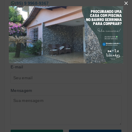
(85) 9 9968-9367
hugo@vivendasimoveis.com.br
Nome
Telefone
E-mail
Mensagem