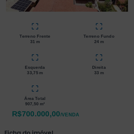
Terreno Frente
Terreno Fundo
31 m
24 m
Esquerda
Direita
33,75 m
33 m
Área Total
907,50 m²
R$700.000,00
/
VENDA
Ficha do imóvel